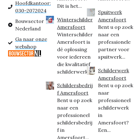
Hoofdkantoor:
Dit is het...
030-2072024
Spuitwerk
Winterschilder
Amersfoort
Bouwsector
Amersfoort
Bent u op zoek
Nederland
Winterschilder
naar een
Ga naar onze
Amersfoort is
professionele
webshop
dé oplossing
partner voor
voor iedereen
spuitwerk...
die kwalitatief
Schilderwerk
schilderwerk...
Amersfoort
Schildersbedrij
Bent u op zoek
f Amersfoort
naar
Bent u op zoek
professioneel
naar een
schilderwerk
professioneel
in
schildersbedrij
Amersfoort?
f in
Een...
Amersfoort...