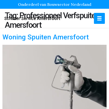
Onderdeel van Bouwsector Nederland
Tag:
Professioneel Verfspuiten
Schilder Service Amersfoort
Amersfoort
Woning Spuiten Amersfoort