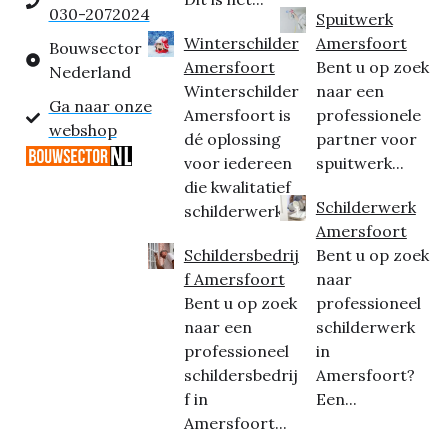
030-2072024
Spuitwerk
Winterschilder
Amersfoort
Bouwsector
Amersfoort
Bent u op zoek
Nederland
Winterschilder
naar een
Ga naar onze
Amersfoort is
professionele
webshop
dé oplossing
partner voor
voor iedereen
spuitwerk...
die kwalitatief
Schilderwerk
schilderwerk...
Amersfoort
Schildersbedrij
Bent u op zoek
f Amersfoort
naar
Bent u op zoek
professioneel
naar een
schilderwerk
professioneel
in
schildersbedrij
Amersfoort?
f in
Een...
Amersfoort...