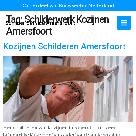
Onderdeel van Bouwsector Nederland
Tag:
Schilderwerk Kozijnen
Schilder Service Amersfoort
Amersfoort
Kozijnen Schilderen Amersfoort
Het schilderen van kozijnen in Amersfoort is een
belangrijke klus voor het onderhoud van je woning.