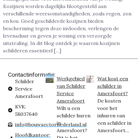
Kozijnen worden dagelijks blootgesteld aan
verschillende weersomstandigheden, zoals regen, zon
en kou. Goed geschilderde kozijnen bieden
bescherming tegen deze invloeden, verlengen de
levensduur en geven je woning een verzorgde
uitstraling. In dit blog ontdek je waarom kozijnen
schilderen essentieel […]
Contactinformatie:
Werkgebied
Wat kost een
Schilder
van Schilder
schilder in
Service
Service
Amersfoort?
Amersfoort
Amersfoort
De kosten
KVK:
Wilt u een
voor het
58037640
schilder huren
inhuren van
in
een schilder in
info@bouwsectornederland.nl
Amersfoort?
Amersfoort...
Hoofdkantoor:
Dit is het...