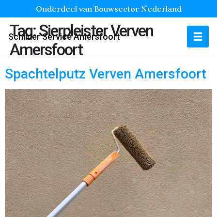
Onderdeel van Bouwsector Nederland
Tag:
Sierpleister Verven
Schilder Service Amersfoort
Amersfoort
Spachtelputz Verven Amersfoort