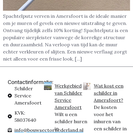
Spachtelputz verven in Amersfoort is de ideale manier
om je muren of gevels een nieuwe uitstraling te geven.
Ontvang tijdelijk zelfs 10% korting! Spachtelputz is een
populaire sierpleister vanwege de korrelige structuur
en duurzaamheid. Na verloop van tijd kan de muur
echter verkleuren of slijten. Een nieuwe verflaag zorgt
niet alleen voor een frisse look, […]
Contactinformatie:
Werkgebied
Wat kost een
Schilder
van Schilder
schilder in
Service
Service
Amersfoort?
Amersfoort
Amersfoort
De kosten
KVK:
Wilt u een
voor het
58037640
schilder huren
inhuren van
in
een schilder in
info@bouwsectornederland.nl