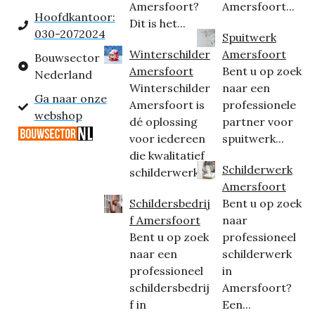
Amersfoort?
Amersfoort...
Hoofdkantoor:
Dit is het...
030-2072024
Spuitwerk
Winterschilder
Amersfoort
Bouwsector
Amersfoort
Bent u op zoek
Nederland
Winterschilder
naar een
Ga naar onze
Amersfoort is
professionele
webshop
dé oplossing
partner voor
voor iedereen
spuitwerk...
die kwalitatief
Schilderwerk
schilderwerk...
Amersfoort
Schildersbedrij
Bent u op zoek
f Amersfoort
naar
Bent u op zoek
professioneel
naar een
schilderwerk
professioneel
in
schildersbedrij
Amersfoort?
f in
Een...