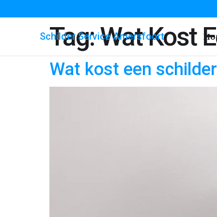
Tag:
Wat Kost E
Schilder Service Amersfoort
Ho
Wat kost een schilde