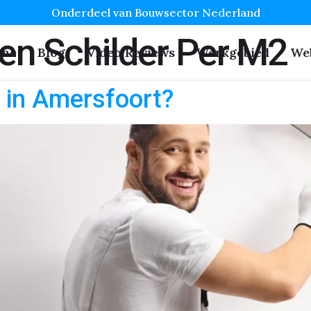
Onderdeel van Bouwsector Nederland
en Schilder Per M2
me
Blog
Video Reviews
Werkgebied
We
r in Amersfoort?