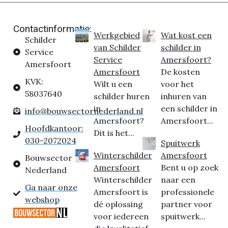
Contactinformatie:
Werkgebied
Wat kost een
Schilder
van Schilder
schilder in
Service
Service
Amersfoort?
Amersfoort
Amersfoort
De kosten
KVK:
Wilt u een
voor het
58037640
schilder huren
inhuren van
in
een schilder in
info@bouwsectornederland.nl
Amersfoort?
Amersfoort...
Hoofdkantoor:
Dit is het...
030-2072024
Spuitwerk
Winterschilder
Amersfoort
Bouwsector
Amersfoort
Bent u op zoek
Nederland
Winterschilder
naar een
Ga naar onze
Amersfoort is
professionele
webshop
dé oplossing
partner voor
voor iedereen
spuitwerk...