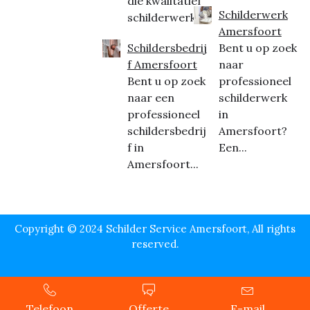
die kwalitatief
Schilderwerk
schilderwerk...
Amersfoort
Schildersbedrij
Bent u op zoek
f Amersfoort
naar
Bent u op zoek
professioneel
naar een
schilderwerk
professioneel
in
schildersbedrij
Amersfoort?
f in
Een...
Amersfoort...
Copyright © 2024 Schilder Service Amersfoort, All rights
reserved.
Telefoon
Offerte
E-mail